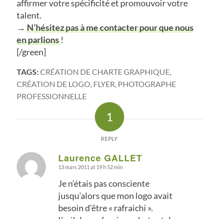
affirmer votre spécificité et promouvoir votre
talent.
→
N’hésitez pas à me contacter pour que nous
en parlions
!
[/green]
TAGS:
CRÉATION DE CHARTE GRAPHIQUE
,
CRÉATION DE LOGO
,
FLYER
,
PHOTOGRAPHE
PROFESSIONNELLE
1
REPLY
Laurence GALLET
13 mars 2011 at 19 h 52 min
says:
Je n’étais pas consciente
jusqu’alors que mon logo avait
besoin d’être « rafraichi ».