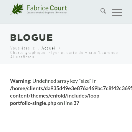
BLOGUE
Vous êtes ici :
Accueil
/
Charte graphique, Flyer et carte de visite ‘Laurence
Allure&rsqu...
Warning
: Undefined array key "size" in
/home/clients/da935d49e3e876a469bc7c8f42c369
content/themes/enfold/includes/loop-
portfolio-single.php
on line
37