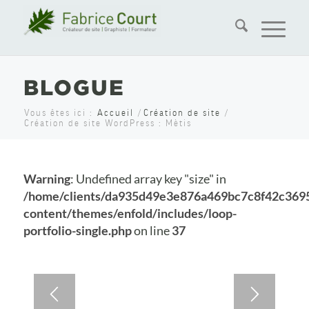
BLOGUE
Vous êtes ici :
Accueil
/
Création de site
/
Création de site WordPress : Mètis
Warning
: Undefined array key "size" in
/home/clients/da935d49e3e876a469bc7c8f42c369
content/themes/enfold/includes/loop-
portfolio-single.php
on line
37