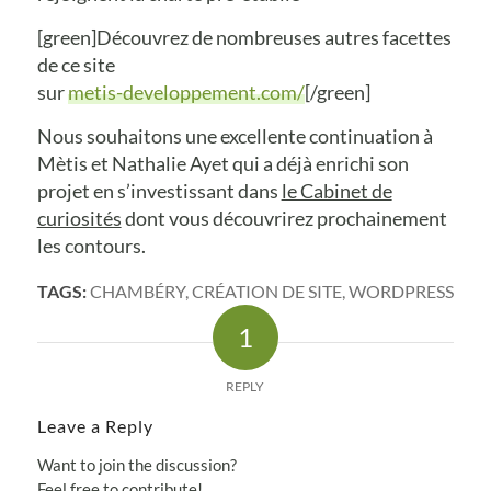
[green]Découvrez de nombreuses autres facettes
de ce site
sur
metis-developpement.com/
[/green]
Nous souhaitons une excellente continuation à
Mètis et Nathalie Ayet qui a déjà enrichi son
projet en s’investissant dans
le Cabinet de
curiosités
dont vous découvrirez prochainement
les contours.
TAGS:
CHAMBÉRY
,
CRÉATION DE SITE
,
WORDPRESS
1
REPLY
Leave a Reply
Want to join the discussion?
Feel free to contribute!