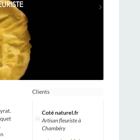
Clients
s
yrat.
Coté naturel.fr
uquet
Artisan fleuriste à
s
Chambéry
un