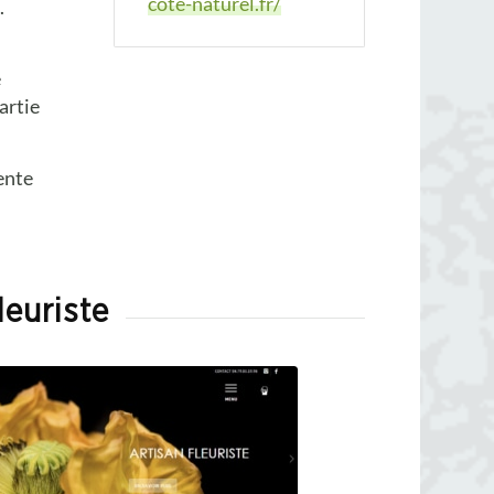
cote-naturel.fr/
.
e
artie
ente
leuriste