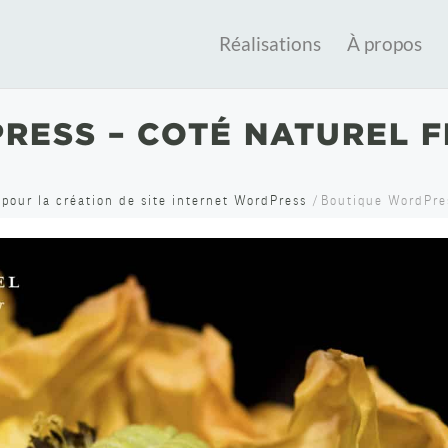
Réalisations
À propos
ESS – COTÉ NATUREL F
pour la création de site internet WordPress
/
Boutique WordPres