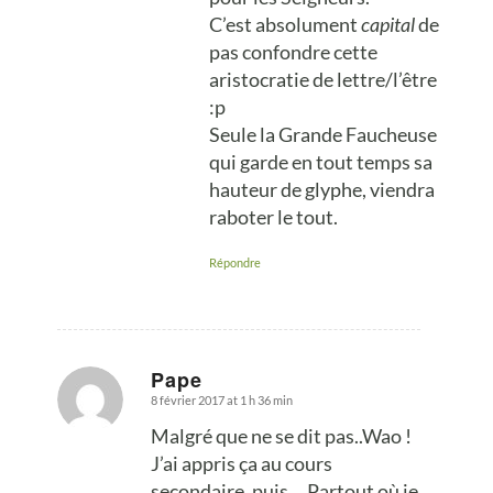
C’est absolument
capital
de
pas confondre cette
aristocratie de lettre/l’être
:p
Seule la Grande Faucheuse
qui garde en tout temps sa
hauteur de glyphe, viendra
raboter le tout.
Répondre
Pape
8 février 2017 at 1 h 36 min
says:
Malgré que ne se dit pas..Wao !
J’ai appris ça au cours
secondaire, puis….Partout où je