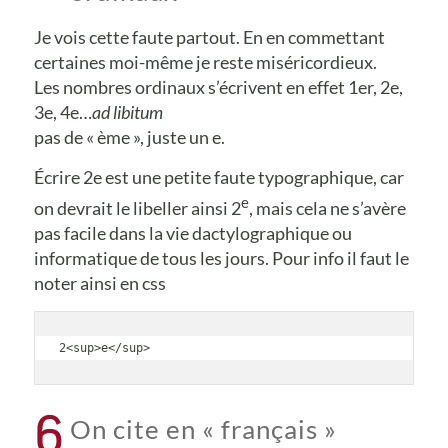
Je vois cette faute partout. En en commettant
certaines moi-même je reste miséricordieux.
Les nombres ordinaux s’écrivent en effet 1er, 2e,
3e, 4e…
ad libitum
pas de « ème », juste un e.
Écrire 2e est une petite faute typographique, car
e
on devrait le libeller ainsi 2
, mais cela ne s’avère
pas facile dans la vie dactylographique ou
informatique de tous les jours. Pour info il faut le
noter ainsi en css
2<sup>e</sup>
6
On cite en « français »