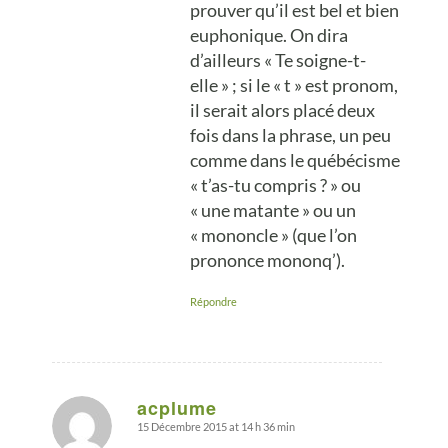
prouver qu’il est bel et bien
euphonique. On dira
d’ailleurs « Te soigne-t-
elle » ; si le « t » est pronom,
il serait alors placé deux
fois dans la phrase, un peu
comme dans le québécisme
« t’as-tu compris ? » ou
« une matante » ou un
« mononcle » (que l’on
prononce mononq’).
Répondre
acplume
15 Décembre 2015 at 14 h 36 min
says: