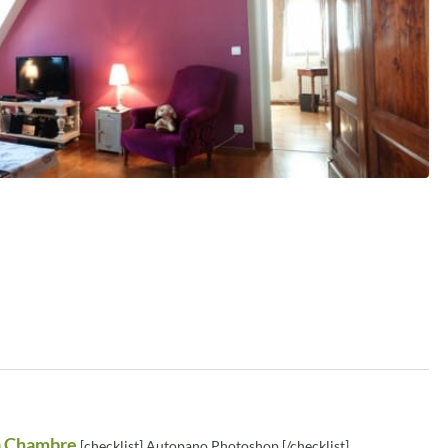
La Chambre
[checklist] Autopano Photoshop [/checklist]...