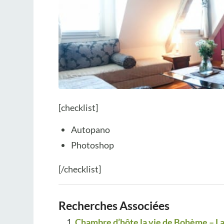
[checklist]
Autopano
Photoshop
[/checklist]
Recherches Associées
Chambre d’hôte la vie de Bohème – 