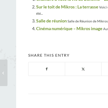
Sur le toit de Mikros : La terrasse
Voici
été...
Salle de réunion
Salle de Réunion de Mikros
Cinéma numérique – Mikros image
Au
SHARE THIS ENTRY
Chambre d’hôte la vie
de Bohème – La
Chambre