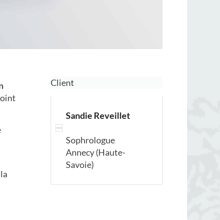
Client
n
point
Sandie Reveillet
e
Sophrologue
Annecy (Haute-
Savoie)
 la