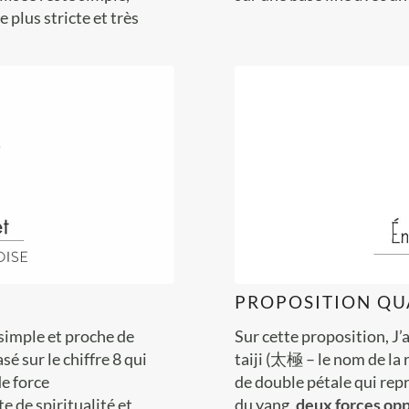
 plus stricte et très
PROPOSITION QU
simple et proche de
Sur cette proposition, J’
é sur le chiffre 8 qui
taiji (太極 – le nom de la
de force
de double pétale qui rep
 de spiritualité et
du yang,
deux forces op