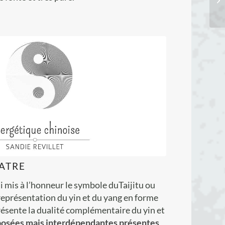
ATRE
ai mis à l’honneur le symbole duTaijitu ou
 représentation du yin et du yang en forme
résente la dualité complémentaire du yin et
posées mais interdépendantes présentes