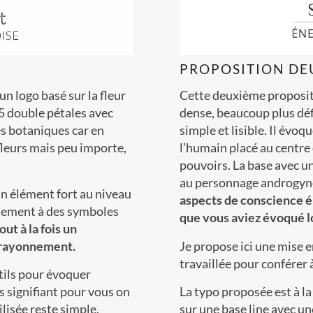
PROPOSITION DE
n logo basé sur la fleur
Cette deuxième proposi
 5 double pétales avec
dense, beaucoup plus déf
mes botaniques car en
simple et lisible. Il évo
 fleurs mais peu importe,
l’humain placé au centre 
pouvoirs. La base avec u
au personnage androgyn
 un élément fort au niveau
aspects de conscience é
chement à des symboles
que vous aviez évoqué lor
ut à la fois un
n rayonnement.
Je propose ici une mise e
travaillée pour conférer 
stils pour évoquer
as signifiant pour vous on
La typo proposée est à la 
lisée reste simple,
sur une base line avec un