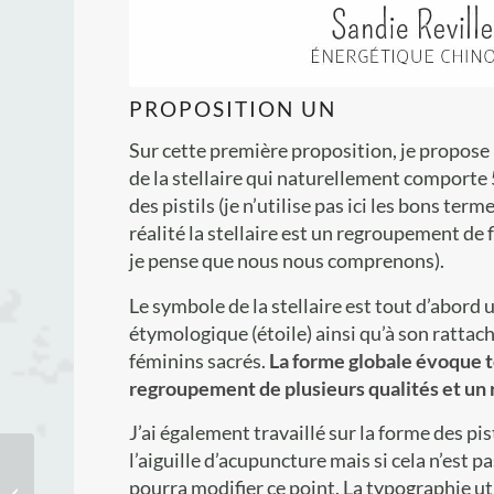
PROPOSITION UN
Sur cette première proposition, je propose u
de la stellaire qui naturellement comporte
des pistils (je n’utilise pas ici les bons ter
réalité la stellaire est un regroupement de
je pense que nous nous comprenons).
Le symbole de la stellaire est tout d’abord
étymologique (étoile) ainsi qu’à son ratta
féminins sacrés.
La forme globale évoque to
regroupement de plusieurs qualités et u
J’ai également travaillé sur la forme des pi
l’aiguille d’acupuncture mais si cela n’est p
Refonte de la charte
pourra modifier ce point. La typographie uti
graphique de Véronique