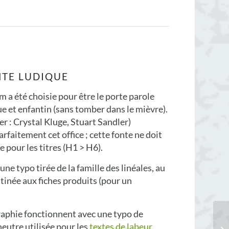
NTE LUDIQUE
a été choisie pour être le porte parole
ue et enfantin (sans tomber dans le mièvre).
r : Crystal Kluge, Stuart Sandler)
rfaitement cet office ; cette fonte ne doit
e pour les titres (H1 > H6).
 une typo tirée de la famille des linéales, au
stinée aux fiches produits (pour un
raphie fonctionnent avec une typo de
eutre utilisée pour les
textes de labeur
.