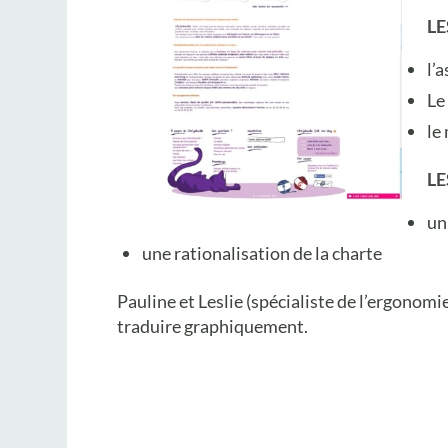
LE
l’
Le
le
LE
un
une rationalisation de la charte
Pauline et Leslie (spécialiste de l’ergonomie
traduire graphiquement.