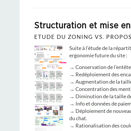
Structuration et mise e
ETUDE DU ZONING VS. PROPO
Suite à l’étude de la répar
ergonomie future du site :
→ Conservation de l’entête
→ Redéploiement des encarts
→ Augmentation de la taill
→ Concentration des mentio
→ Diminution de la taille d
→ Info et données de paieme
→ Déploiement de nouveaux c
du chat.
→ Rationalisation des coul