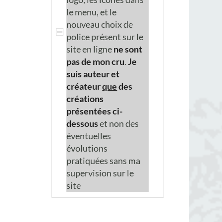
le menu, et le
nouveau choix de
police présent sur le
site en ligne
ne sont
pas de mon cru
.
Je
suis auteur et
créateur
que
des
créations
présentées ci-
dessous
et non des
éventuelles
évolutions
pratiquées sans ma
supervision sur le
site