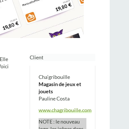
Client
Elle
oici
Cha’gribouille
Magasin de jeux et
jouets
Pauline Costa
www.chagribouille.com
NOTE : le nouveau
logo, les icônes dans