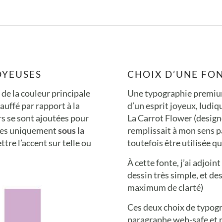
OYEUSES
CHOIX D’UNE FO
 de la couleur principale
Une typographie premium 
auffé par rapport à la
d’un esprit joyeux, ludiq
rs se sont ajoutées pour
La Carrot Flower (designe
inées uniquement
sous la
remplissait à mon sens pa
ttre l’accent sur telle ou
toutefois être utilisée qu
À cette fonte, j’ai adjoint
dessin très simple, et de
maximum de clarté)
Ces deux choix de typog
paragraphe web-safe et n