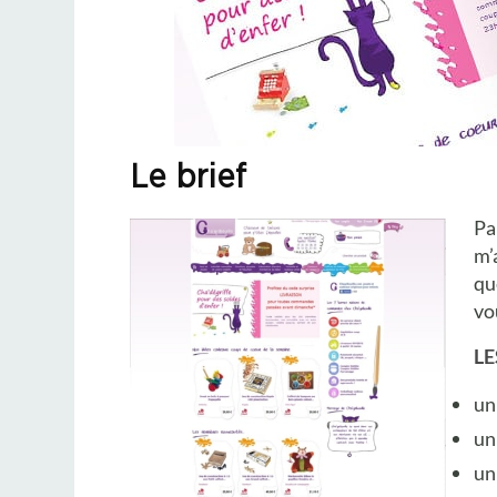
Le brief
Pa
m’
qu
vo
LE
un
un
un