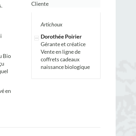
Cliente
s.
Artichoux
i
Dorothée Poirier
Gérante et créatice
Vente en ligne de
u Bio
coffrets cadeaux
çu
naissance biologique
quel
vé en