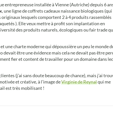
e entrepreneuse installée à Vienne (Autriche) depuis 6 an
x
, une ligne de coffrets cadeaux naissance biologiques (qui
s originaux lesquels comportent 2 à 4 produits rassemblés
quetés ). Elle veux mettre à profit son implantation en
iversité des produits naturels, écologiques ou fair trade qu
go et une charte moderne qui dépoussière un peu le monde d
bio devait être une évidence mais cela ne devait pas être per
rement fier et content de travailler pour un domaine dans le
clientes (j’ai sans doute beaucoup de chance), mais j’ai trou
otivée et créative, à l’image de
Virginie de Reynal
qui me
il est très mobilisant !