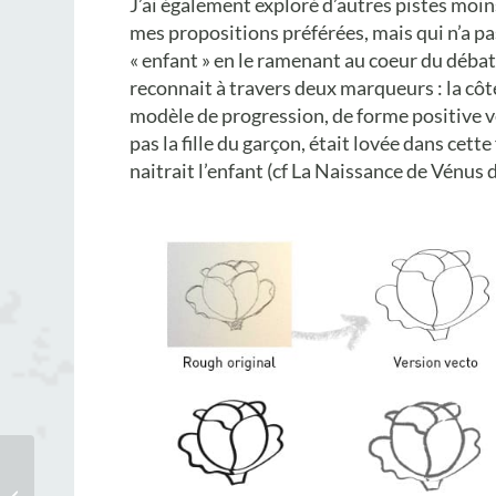
J’ai également exploré d’autres pistes moi
mes propositions préférées, mais qui n’a pa
« enfant » en le ramenant au coeur du débat
reconnait à travers deux marqueurs : la cô
modèle de progression, de forme positive ver
pas la fille du garçon, était lovée dans cett
naitrait l’enfant (cf La Naissance de Vénus de
Création de la carte de
visite et brochure pour