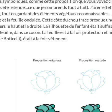
ns symboliques, comme cette proposition que vous voyez ci
s été retenue…ce que je comprends tout à fait). J’ai en effe
, tout en gardant des éléments végétaux reconnaissables. J’
te et la feuille ondulée. Cette côte du chou trace presque
s le haut et la droite. La silhouette de l’enfant était suf
e feuille, dans ce cocon. La feuille est à la fois protection e
 Boticelli), était à la fois vêtement.