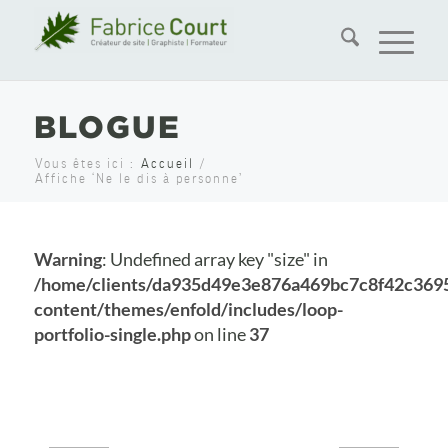
BLOGUE
Vous êtes ici :
Accueil
/
Affiche ‘Ne le dis à personne’
Warning
: Undefined array key "size" in
/home/clients/da935d49e3e876a469bc7c8f42c369
content/themes/enfold/includes/loop-
portfolio-single.php
on line
37