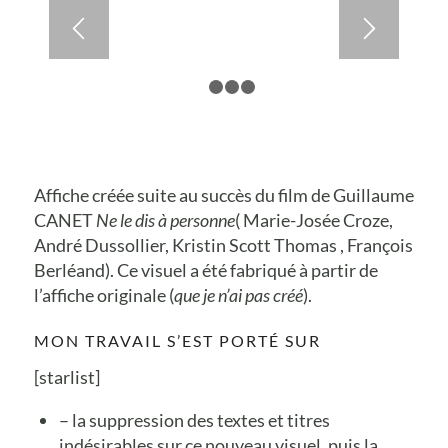
1
2
3
4
Affiche créée suite au succès du film de Guillaume
CANET
Ne le dis à personne
( Marie-Josée Croze,
André Dussollier, Kristin Scott Thomas , François
Berléand). Ce visuel a été fabriqué à partir de
l’affiche originale (
que je n’ai pas créé
).
MON TRAVAIL S’EST PORTÉ SUR
[starlist]
– la suppression des textes et titres
indésirables sur ce nouveau visuel, puis la