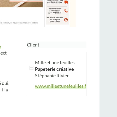
Client
e
pect
n
Mille et une feuilles
Papeterie créative
Stéphanie Rivier
 qui,
www.milleetunefeuilles.fr
il a
.