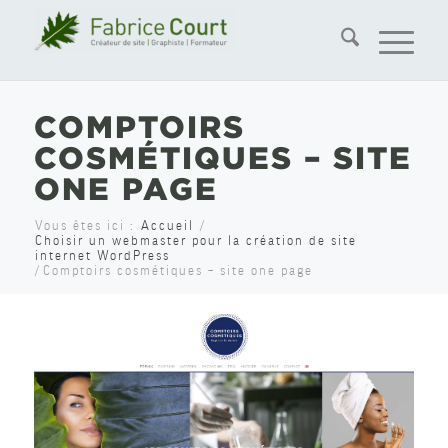
COMPTOIRS
COSMÉTIQUES – SITE
ONE PAGE
Vous êtes ici :
Accueil
/
Choisir un webmaster pour la création de site
internet WordPress
/
Comptoirs cosmétiques – site one page